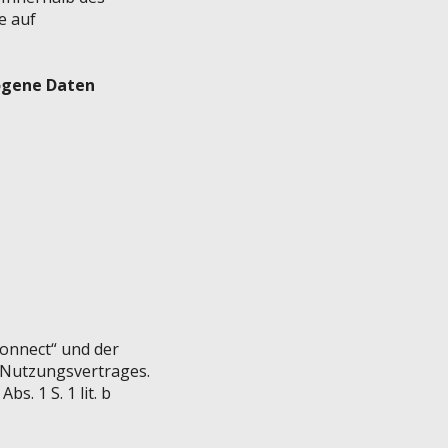
e auf
ogene Daten
onnect“ und der
 Nutzungsvertrages.
. 1 S. 1 lit. b