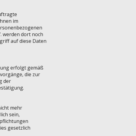
ftragte
Ihnen im
personenbezogenen
. werden dort noch
riff auf diese Daten
rung erfolgt gemäß
gsvorgänge, die zur
g der
estätigung.
nicht mehr
ich sein,
pflichtungen
es gesetzlich