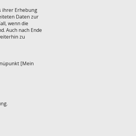
s ihrer Erhebung
eiteten Daten zur
ll, wenn die
nd. Auch nach Ende
eiterhin zu
enüpunkt [Mein
ung.