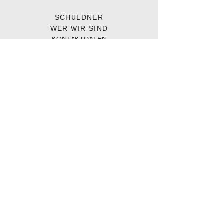
SCHULDNER
WER WIR SIND
KONTAKTDATEN
FAQ
UNTERNEHMEN
LEISTUNGEN
VORTEILE
BRANCHEN
ÜBER UNS
PHILOSOPHIE
UNSERE MITARBEITER
MANAGEMENT
NETZWERK
Mitglied im: